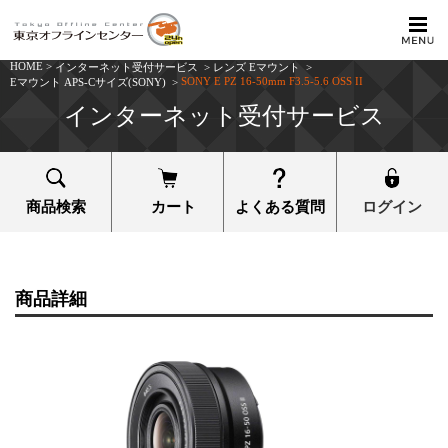
HOME
>
インターネット受付サービス
>
レンズ Eマウント
>
SONY E PZ 16-50mm F3.5-5.6 OSS II
Eマウント APS-Cサイズ(SONY)
>
インターネット受付サービス
商品検索
カート
よくある質問
ログイン
商品詳細