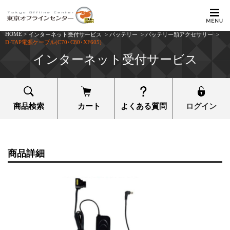
HOME
>
インターネット受付サービス
>
バッテリー
>
バッテリー類アクセサリー
>
D-TAP電源ケーブル(C70･C80･XF605)
インターネット受付サービス
商品検索
カート
よくある質問
ログイン
商品詳細