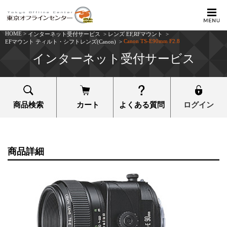
HOME
>
インターネット受付サービス
>
レンズ EF,RFマウント
>
Canon TS-E90mm F2.8
EFマウント ティルト・シフトレンズ(Canon)
>
インターネット受付サービス
商品検索
カート
よくある質問
ログイン
商品詳細