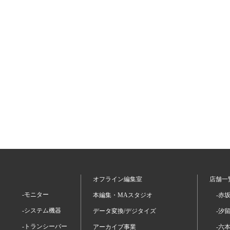
オフライン編集室
店舗一
-モニター
本編集・MAスタジオ
-赤
-システム機器
データ変換/デジタイズ
-汐
-トランシーバー
アーカイブ事業
-六