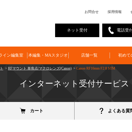
お問合せ
採用情報
ネット受付
電話受
ライン編集室
本編集・MAスタジオ
店舗一覧
初めて
ント
>
RFマウント 単焦点/マクロレンズ(Canon)
>
Canon RF16mm F2.8 STM
インターネット受付サービス
カート
よくある質