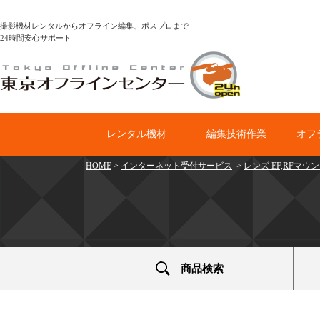
撮影機材レンタルからオフライン編集、ポスプロまで
24時間安心サポート
レンタル機材
編集技術作業
オフ
HOME
>
インターネット受付サービス
>
レンズ EF,RFマウ
商品検索