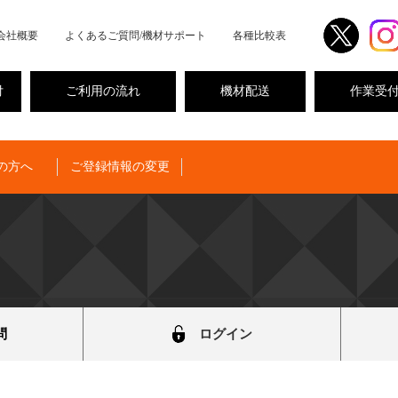
会社概要
よくあるご質問/機材サポート
各種比較表
付
ご利用の流れ
機材配送
作業受
の方へ
ご登録情報の変更
問
ログイン