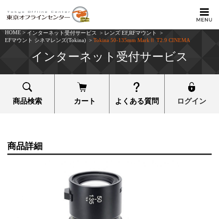
HOME
>
インターネット受付サービス
>
レンズ EF,RFマウント
>
EFマウント シネマレンズ(Tokina)
>
Tokina 50-135mm MarkⅡ T2.9 CINEMA
インターネット受付サービス
商品検索
カート
よくある質問
ログイン
商品詳細