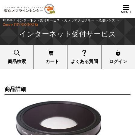
HOME
>
インターネット受付サービス
>
カメラアクセサリー
>
魚眼レンズ
>
Zunow FHV-055(NX5R)
インターネット受付サービス
商品検索
カート
よくある質問
ログイン
商品詳細