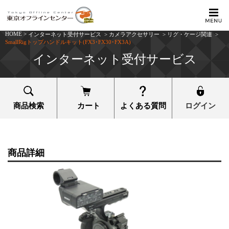
HOME
>
インターネット受付サービス
>
カメラアクセサリー
>
リグ・ケージ関連
>
SmallRigトップハンドルキット(FX3･FX30･FX3A)
インターネット受付サービス
商品検索
カート
よくある質問
ログイン
商品詳細