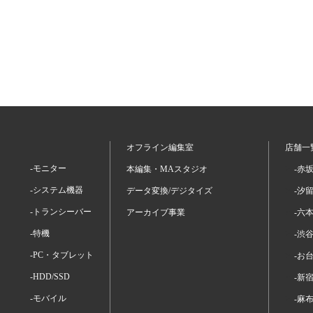
オフライン編集室
店舗一
-モニター
本編集・MAスタジオ
-赤
-システム機器
データ変換/デジタイズ
-汐
-トランシーバー
アーカイブ事業
-六
-特機
-渋
-PC・タブレット
-お
-HDD/SSD
-新
-モバイル
-麻