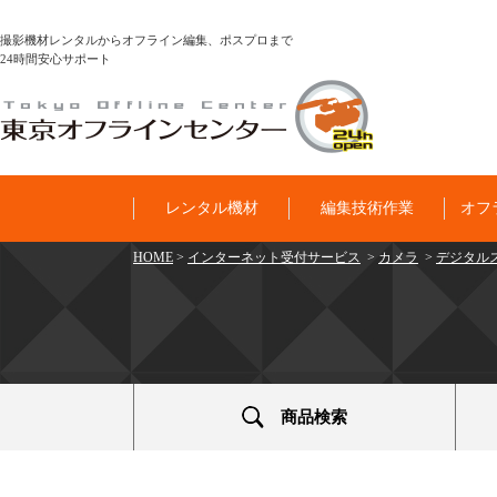
撮影機材レンタルからオフライン編集、ポスプロまで
24時間安心サポート
レンタル機材
編集技術作業
オフ
HOME
>
インターネット受付サービス
>
カメラ
>
デジタルス
商品検索