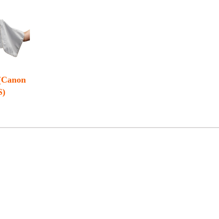
anon
S)