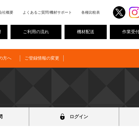
会社概要
よくあるご質問/機材サポート
各種比較表
付
ご利用の流れ
機材配送
作業受
の方へ
ご登録情報の変更
問
ログイン