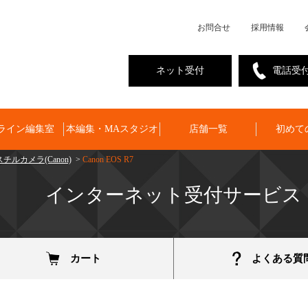
お問合せ
採用情報
ネット受付
電話受
ライン編集室
本編集・MAスタジオ
店舗一覧
初めて
チルカメラ(Canon)
>
Canon EOS R7
インターネット受付サービス
カート
よくある質