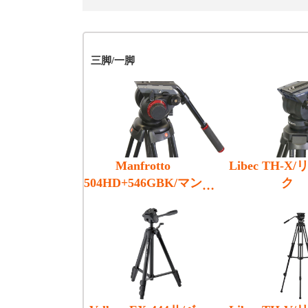
三脚/一脚
Manfrotto
Libec TH-X
504HD+546GBK/マン
ク
フロット