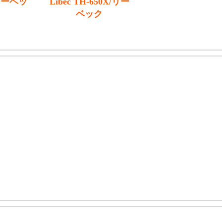
/リーベッ
Libec TH-650X/リー
ベック