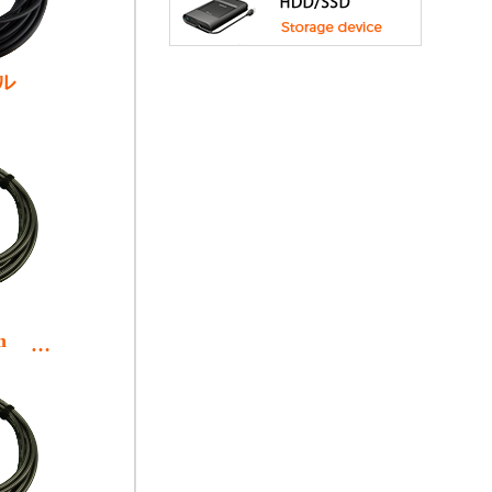
ル
 5m