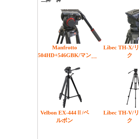
三脚/一脚
Manfrotto
Libec TH-X
504HD+546GBK/マン
ク
フロット
Velbon EX-444Ⅱ/ベ
Libec TH-V
ルボン
ク