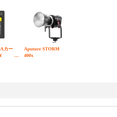
peAカー
Aputure STORM
Y
400x