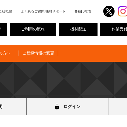
会社概要
よくあるご質問/機材サポート
各種比較表
付
ご利用の流れ
機材配送
作業受
の方へ
ご登録情報の変更
問
ログイン