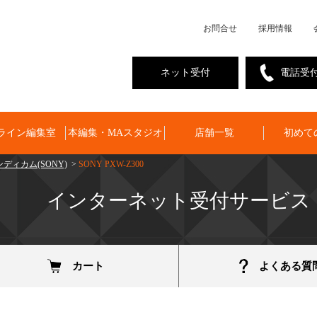
お問合せ
採用情報
ネット受付
電話受
ライン編集室
本編集・MAスタジオ
店舗一覧
初めて
ディカム(SONY)
>
SONY PXW-Z300
インターネット受付サービス
カート
よくある質