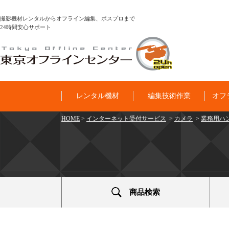
撮影機材レンタルからオフライン編集、ポスプロまで
24時間安心サポート
レンタル機材
編集技術作業
オフ
HOME
>
インターネット受付サービス
>
カメラ
>
業務用ハン
商品検索