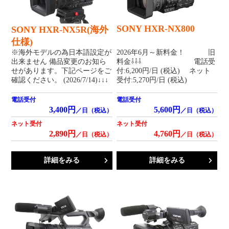
SONY HXR-NX800
SONY HXR-NX5R(海外
仕様)
※海外モデルの為日本語設定が
2026年6月～新料金！ 旧
出来ません 備品変更のお知ら
料金⇩⇩⇩ 電話受
せがあります。下記ページをご
付:6,200円/日 (税込) ネット
確認ください。 (2026/7/14)↓↓↓
受付:5,270円/日 (税込)
電話受付
電話受付
3,400円
5,600円
／日（税込）
／日（税込）
ネット受付
ネット受付
2,890円
4,760円
／日（税込）
／日（税込）
詳細をみる
詳細をみる