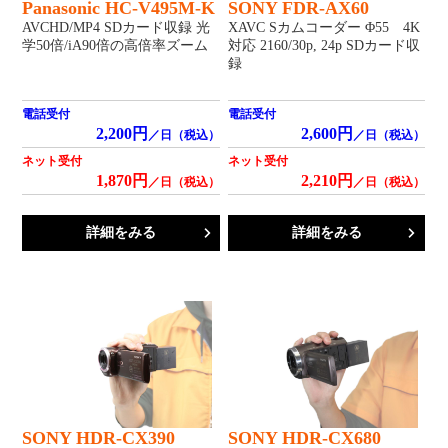
Panasonic HC-V495M-K
SONY FDR-AX60
AVCHD/MP4 SDカード収録 光
XAVC Sカムコーダー Φ55 4K
学50倍/iA90倍の高倍率ズーム
対応 2160/30p, 24p SDカード収
録
電話受付
電話受付
2,200円
2,600円
／日（税込）
／日（税込）
ネット受付
ネット受付
1,870円
2,210円
／日（税込）
／日（税込）
詳細をみる
詳細をみる
SONY HDR-CX390
SONY HDR-CX680