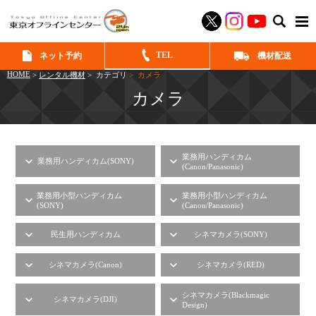
SEAR
TEL
ネット予約
機材配送
HOME
>
レンタル機材
> カテゴリ
> カメラ
カメラ
業務用ハンディカム
業務用ハンディカム(SONY)
(Canon/Panasonic)
業務用小型ハンディカム
業務用小型ハンディカム
(SONY)
(Canon/Panasonic)
民生用ハンディカム
シネマカメラ(SONY)
シネマカメラ(Canon)
シネマカメラ(RED)
シネマカメラ(Blackmagic
シネマカメラ(DJI)
Design)