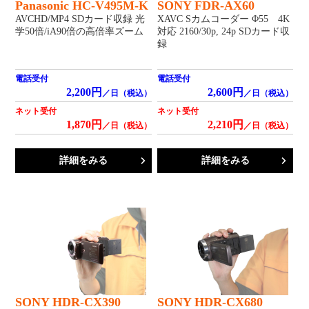
Panasonic HC-V495M-K
SONY FDR-AX60
AVCHD/MP4 SDカード収録 光
XAVC Sカムコーダー Φ55 4K
学50倍/iA90倍の高倍率ズーム
対応 2160/30p, 24p SDカード収
録
電話受付
電話受付
2,200円
2,600円
／日（税込）
／日（税込）
ネット受付
ネット受付
1,870円
2,210円
／日（税込）
／日（税込）
詳細をみる
詳細をみる
SONY HDR-CX390
SONY HDR-CX680