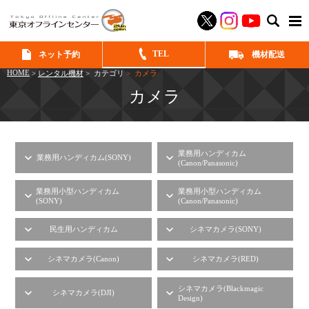
SEAR
TEL
ネット予約
機材配送
HOME
>
レンタル機材
> カテゴリ
> カメラ
カメラ
業務用ハンディカム
業務用ハンディカム(SONY)
(Canon/Panasonic)
業務用小型ハンディカム
業務用小型ハンディカム
(SONY)
(Canon/Panasonic)
民生用ハンディカム
シネマカメラ(SONY)
シネマカメラ(Canon)
シネマカメラ(RED)
シネマカメラ(Blackmagic
シネマカメラ(DJI)
Design)