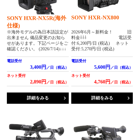
SONY HXR-NX800
SONY HXR-NX5R(海外
仕様)
※海外モデルの為日本語設定が
2026年6月～新料金！ 旧
出来ません 備品変更のお知ら
料金⇩⇩⇩ 電話受
せがあります。下記ページをご
付:6,200円/日 (税込) ネット
確認ください。 (2026/7/14)↓↓↓
受付:5,270円/日 (税込)
電話受付
電話受付
3,400円
5,600円
／日（税込）
／日（税込）
ネット受付
ネット受付
2,890円
4,760円
／日（税込）
／日（税込）
詳細をみる
詳細をみる